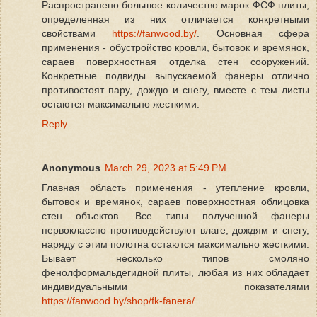
Распространено большое количество марок ФСФ плиты,
определенная из них отличается конкретными
свойствами
https://fanwood.by/
. Основная сфера
применения - обустройство кровли, бытовок и времянок,
сараев поверхностная отделка стен сооружений.
Конкретные подвиды выпускаемой фанеры отлично
противостоят пару, дождю и снегу, вместе с тем листы
остаются максимально жесткими.
Reply
Anonymous
March 29, 2023 at 5:49 PM
Главная область применения - утепление кровли,
бытовок и времянок, сараев поверхностная облицовка
стен объектов. Все типы полученной фанеры
первоклассно противодействуют влаге, дождям и снегу,
наряду с этим полотна остаются максимально жесткими.
Бывает несколько типов смоляно
фенолформальдегидной плиты, любая из них обладает
индивидуальными показателями
https://fanwood.by/shop/fk-fanera/
.