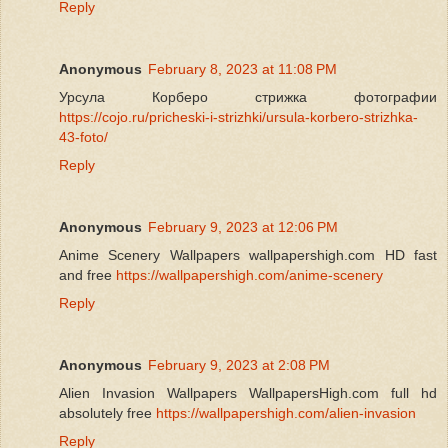
Reply
Anonymous
February 8, 2023 at 11:08 PM
Урсула Корберо стрижка фотографии
https://cojo.ru/pricheski-i-strizhki/ursula-korbero-strizhka-
43-foto/
Reply
Anonymous
February 9, 2023 at 12:06 PM
Anime Scenery Wallpapers wallpapershigh.com HD fast
and free
https://wallpapershigh.com/anime-scenery
Reply
Anonymous
February 9, 2023 at 2:08 PM
Alien Invasion Wallpapers WallpapersHigh.com full hd
absolutely free
https://wallpapershigh.com/alien-invasion
Reply