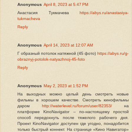
Anonymous
April 8, 2023 at 5:47 PM
Анастасия Тукмачева
https://abys.ru/anastasiya-
tukmacheva
Reply
Anonymous
April 14, 2023 at 12:07 AM
Г образный потолок натяжной (45 фото)
https://abys.ru/g-
obraznyj-potolok-natyazhnoj-45-foto
Reply
Anonymous
May 2, 2023 at 1:52 PM
На выходных можно целый день смотреть новые
фильмы в хорошем качестве. Смотреть кинофильмы
даром
http://waterlevel.ru/forum/user/82353/
на
платформе KinoNavigator – по-настоящему простой
способ передохнуть после тяжелого рабочего дня.
Проект KinoNavigator доступен где угодно, понадобится
только быстрый коннект. На странице «Кино Навигатор»