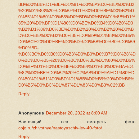
BB%D0%BB%D1%8E%D1%81%D0%BA%D0%BE%D0%B2
%20%D1%83%20%D0%BF%D1%80%D0%BE%D0%B2%D
0%B5%D1%80%D0%B5%D0%BD%D0%BD%D1%8B%D1%
85%20%D0%BF%D1%80%D0%BE%D0%B4%D0%B0%D0
%B2%D1%86%D0%BE%D0%B2%20%D0%B2%20%D0%B
D%D0%BE%D0%B2%D0%B5%D0%B9%D1%88%D0%B5%
D0%BC%20%D0%BE%D0%BD%D0%BB%D0%B0%D0%B9
%D0%BD-
%D0%BC%D0%B0%D0%B3%D0%B0%D0%B7%D0%B8%D
0%BD%D0%B5%20%D0%BC%D0%BE%D1%80%D0%B5%
D0%BF%D1%80%D0%BE%D0%B4%D1%83%D0%BA%D1
%82%D0%BE%D0%B2%20%C2%AB%D0%9A%D1%80%D
0%B0%D1%81%D0%BD%D1%8B%D0%B9%20%D0%B6%
D0%B5%D0%BC%D1%87%D1%83%D0%B3%C2%BB
Reply
Anonymous
December 20, 2022 at 8:00 AM
Настоящий лев смотреть фото
cojo.ru/zhivotnye/nastoyaschiy-lev-40-foto/
Reply