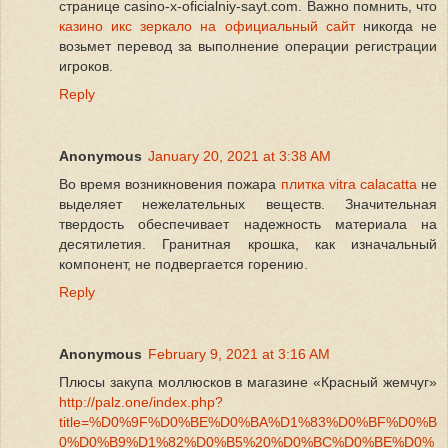
странице casino-x-oficialniy-sayt.com. Важно помнить, что
казино икс зеркало на официальный сайт
никогда не
возьмет перевод за выполнение операции регистрации
игроков.
Reply
Anonymous
January 20, 2021 at 3:38 AM
Во время возникновения пожара
плитка vitra calacatta
не
выделяет нежелательных веществ. Значительная
твердость обеспечивает надежность материала на
десятилетия. Гранитная крошка, как изначальный
компонент, не подвергается горению.
Reply
Anonymous
February 9, 2021 at 3:16 AM
Плюсы закупа моллюсков в магазине «Красный жемчуг»
http://palz.one/index.php?
title=%D0%9F%D0%BE%D0%BA%D1%83%D0%BF%D0%B
0%D0%B9%D1%82%D0%B5%20%D0%BC%D0%BE%D0%