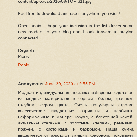
content/uploads/2016/08/TOP-311.jpg
Feel free to download and use it anywhere you wish!
Once again, I hope your inclusion in the list drives some
new readers to your blog and I look forward to staying
connected!
Regards,
Pierre
Reply
Anonymous
June 29, 2020 at 9:55 PM
Модная индивидуальная поставка изЕвропы, сделаная
из модных материалов в черном, белом, красном,
голубом, сером цвете. Очень популярны строгие
классические квадратные варианты и необчные
неформальные в манере казуал, с блестящей кожей,
актуальны стеганые, с золотыми клепами, ремнями,
пряжей, с кисточками и бахромой. Наша сумка
выделяется от аналогов лучшим фасоном, покрывает