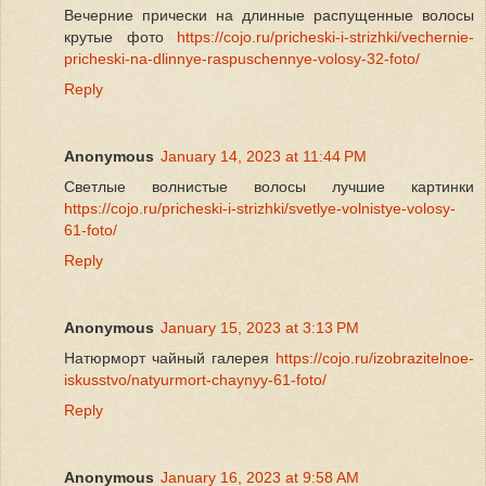
Вечерние прически на длинные распущенные волосы
крутые фото
https://cojo.ru/pricheski-i-strizhki/vechernie-
pricheski-na-dlinnye-raspuschennye-volosy-32-foto/
Reply
Anonymous
January 14, 2023 at 11:44 PM
Светлые волнистые волосы лучшие картинки
https://cojo.ru/pricheski-i-strizhki/svetlye-volnistye-volosy-
61-foto/
Reply
Anonymous
January 15, 2023 at 3:13 PM
Натюрморт чайный галерея
https://cojo.ru/izobrazitelnoe-
iskusstvo/natyurmort-chaynyy-61-foto/
Reply
Anonymous
January 16, 2023 at 9:58 AM