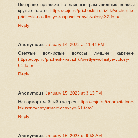
Вечерние прически на длинные распущенные волосы
крутые фото
https://cojo.ru/pricheski-i-strizhki/vechernie-
pricheski-na-dlinnye-raspuschennye-volosy-32-foto/
Reply
Anonymous
January 14, 2023 at 11:44 PM
Светлые волнистые волосы лучшие картинки
https://cojo.ru/pricheski-i-strizhki/svetlye-volnistye-volosy-
61-foto/
Reply
Anonymous
January 15, 2023 at 3:13 PM
Натюрморт чайный галерея
https://cojo.ru/izobrazitelnoe-
iskusstvo/natyurmort-chaynyy-61-foto/
Reply
Anonymous
January 16, 2023 at 9:58 AM