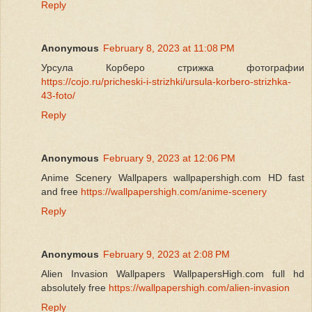
Reply
Anonymous
February 8, 2023 at 11:08 PM
Урсула Корберо стрижка фотографии
https://cojo.ru/pricheski-i-strizhki/ursula-korbero-strizhka-
43-foto/
Reply
Anonymous
February 9, 2023 at 12:06 PM
Anime Scenery Wallpapers wallpapershigh.com HD fast
and free
https://wallpapershigh.com/anime-scenery
Reply
Anonymous
February 9, 2023 at 2:08 PM
Alien Invasion Wallpapers WallpapersHigh.com full hd
absolutely free
https://wallpapershigh.com/alien-invasion
Reply