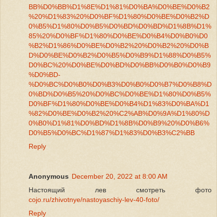
BB%D0%BB%D1%8E%D1%81%D0%BA%D0%BE%D0%B2
%20%D1%83%20%D0%BF%D1%80%D0%BE%D0%B2%D
0%B5%D1%80%D0%B5%D0%BD%D0%BD%D1%8B%D1%
85%20%D0%BF%D1%80%D0%BE%D0%B4%D0%B0%D0
%B2%D1%86%D0%BE%D0%B2%20%D0%B2%20%D0%B
D%D0%BE%D0%B2%D0%B5%D0%B9%D1%88%D0%B5%
D0%BC%20%D0%BE%D0%BD%D0%BB%D0%B0%D0%B9
%D0%BD-
%D0%BC%D0%B0%D0%B3%D0%B0%D0%B7%D0%B8%D
0%BD%D0%B5%20%D0%BC%D0%BE%D1%80%D0%B5%
D0%BF%D1%80%D0%BE%D0%B4%D1%83%D0%BA%D1
%82%D0%BE%D0%B2%20%C2%AB%D0%9A%D1%80%D
0%B0%D1%81%D0%BD%D1%8B%D0%B9%20%D0%B6%
D0%B5%D0%BC%D1%87%D1%83%D0%B3%C2%BB
Reply
Anonymous
December 20, 2022 at 8:00 AM
Настоящий лев смотреть фото
cojo.ru/zhivotnye/nastoyaschiy-lev-40-foto/
Reply