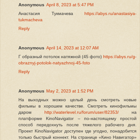
Anonymous
April 8, 2023 at 5:47 PM
Анастасия Тукмачева
https://abys.ru/anastasiya-
tukmacheva
Reply
Anonymous
April 14, 2023 at 12:07 AM
Г образный потолок натяжной (45 фото)
https://abys.ru/g-
obraznyj-potolok-natyazhnoj-45-foto
Reply
Anonymous
May 2, 2023 at 1:52 PM
На выходных можно целый день смотреть новые
фильмы в хорошем качестве. Смотреть кинофильмы
даром
http://waterlevel.ru/forum/user/82353/
на
платформе KinoNavigator – по-настоящему простой
способ передохнуть после тяжелого рабочего дня.
Проект KinoNavigator доступен где угодно, понадобится
только быстрый коннект. На странице «Кино Навигатор»