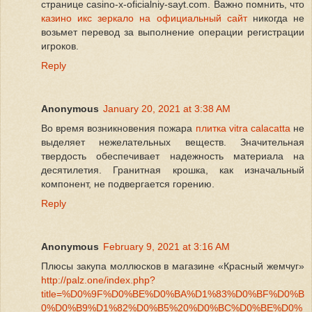
странице casino-x-oficialniy-sayt.com. Важно помнить, что
казино икс зеркало на официальный сайт
никогда не
возьмет перевод за выполнение операции регистрации
игроков.
Reply
Anonymous
January 20, 2021 at 3:38 AM
Во время возникновения пожара
плитка vitra calacatta
не
выделяет нежелательных веществ. Значительная
твердость обеспечивает надежность материала на
десятилетия. Гранитная крошка, как изначальный
компонент, не подвергается горению.
Reply
Anonymous
February 9, 2021 at 3:16 AM
Плюсы закупа моллюсков в магазине «Красный жемчуг»
http://palz.one/index.php?
title=%D0%9F%D0%BE%D0%BA%D1%83%D0%BF%D0%B
0%D0%B9%D1%82%D0%B5%20%D0%BC%D0%BE%D0%