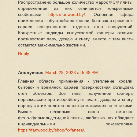
Распространено большое количество марок ФСФ плиты,
определенная из них отличается конкретными
свойствами
https://fanwood.by/
. Основная сфера
применения - обустройство кровли, бытовок и времянок,
сараев поверхностная отделка стен сооружений.
Конкретные подвиды выпускаемой фанеры отлично
противостоят пару, дождю и снегу, вместе с тем листы
остаются максимально жесткими.
Reply
Anonymous
March 29, 2023 at 5:49 PM
Главная область применения - утепление кровли,
бытовок и времянок, сараев поверхностная облицовка
стен объектов. Все типы полученной фанеры
первоклассно противодействуют влаге, дождям и снегу,
наряду с этим полотна остаются максимально жесткими.
Бывает несколько типов смоляно
фенолформальдегидной плиты, любая из них обладает
индивидуальными показателями
https://fanwood.by/shop/fk-fanera/
.