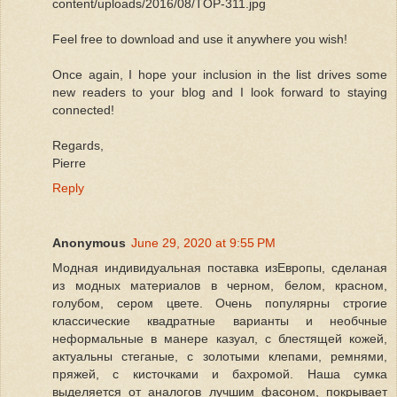
content/uploads/2016/08/TOP-311.jpg
Feel free to download and use it anywhere you wish!
Once again, I hope your inclusion in the list drives some
new readers to your blog and I look forward to staying
connected!
Regards,
Pierre
Reply
Anonymous
June 29, 2020 at 9:55 PM
Модная индивидуальная поставка изЕвропы, сделаная
из модных материалов в черном, белом, красном,
голубом, сером цвете. Очень популярны строгие
классические квадратные варианты и необчные
неформальные в манере казуал, с блестящей кожей,
актуальны стеганые, с золотыми клепами, ремнями,
пряжей, с кисточками и бахромой. Наша сумка
выделяется от аналогов лучшим фасоном, покрывает